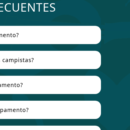
ECUENTES
amento?
s campistas?
pamento?
mpamento?