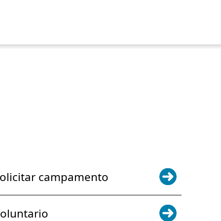
POWER JOY. DONA AHORA
NOTICIAS Y ACTUALIZACIONES.
INSCRÍBETE
olicitar campamento
oluntario