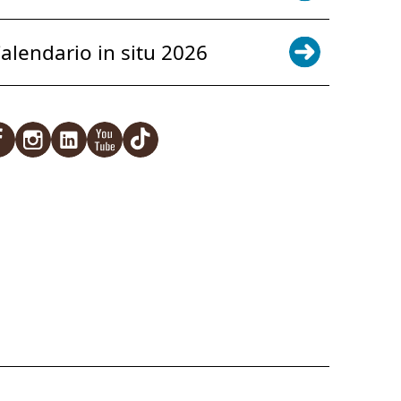
alendario in situ 2026
acebook
Instagram
LinkedIn
YouTube
TikTok