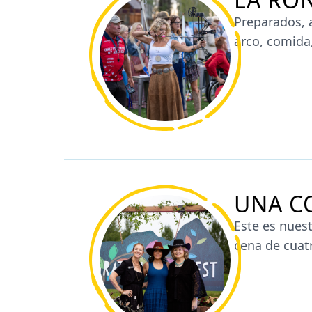
Preparados, 
arco, comida
MÁS INFO
UNA C
Este es nues
cena de cuat
ÚNASE A 