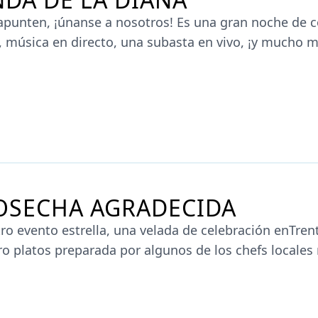
apunten, ¡únanse a nosotros! Es una gran noche de c
, música en directo, una subasta en vivo, ¡y mucho m
RMACIÓN SOBRE THE BULLSEYE ROUNDUP
OSECHA AGRADECIDA
tro evento estrella, una velada de celebración enTre
ro platos preparada por algunos de los chefs locales
NOSOTROS PARA UNA COSECHA AGRADECIDA