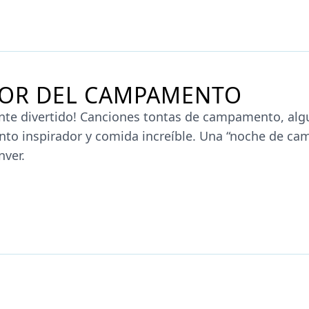
BOR DEL CAMPAMENTO
nte divertido! Canciones tontas de campamento, al
nto inspirador y comida increíble. Una “noche de c
nver.
RMACIÓN SOBRE A TASTE OF CAMP
FORMAS DE DONAR
PARTICIPA