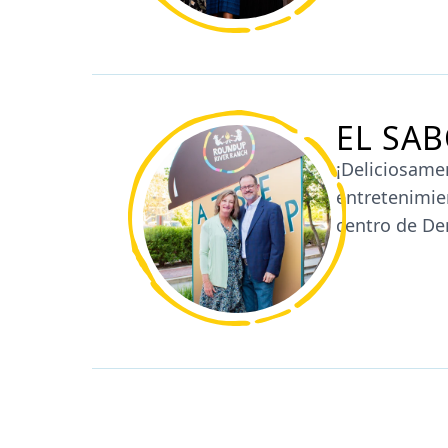
EL SA
¡Deliciosame
entretenimie
centro de De
MÁS INFO