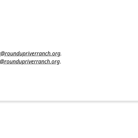
er@roundupriverranch.org
.
@roundupriverranch.org
.
POWER JOY. DONA AHORA