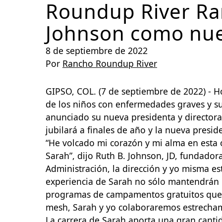
Roundup River Ra
Johnson como nuev
8 de septiembre de 2022
Por
Rancho Roundup River
GIPSO, COL. (7 de septiembre de 2022) - H
de los niños con enfermedades graves y s
anunciado su nueva presidenta y directora 
jubilará a finales de año y la nueva presi
“He volcado mi corazón y mi alma en esta 
Sarah”, dijo Ruth B. Johnson, JD, fundado
Administración, la dirección y yo misma e
experiencia de Sarah no sólo mantendrán 
programas de campamentos gratuitos que ca
mes
h,
Sarah y yo colaboraremos estrechame
La carrera de Sarah aporta una gran canti