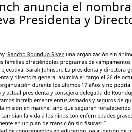
nch anuncia el nombra
a Presidenta y Direct
oy,
Rancho Roundup River
, una organización sin ánim
us familias ofreciéndoles programas de campamentos 
ejecutiva, Sarah Johnson. La presidenta y directora g
denta y directora general asumirá el cargo el 26 de oc
organización durante los últimos
17
años y no podría e
ra y actual presidenta y consejera delegada de Roundu
stamos increíblemente entusiasmados y seguros de que
la misión en marcha, sino que seguirán fortaleciendo
mbian la vida a los niños con enfermedades graves y 
nte en un plan de transición sin fisuras”.”
dad de conocimientos en educación, recaudación de fo