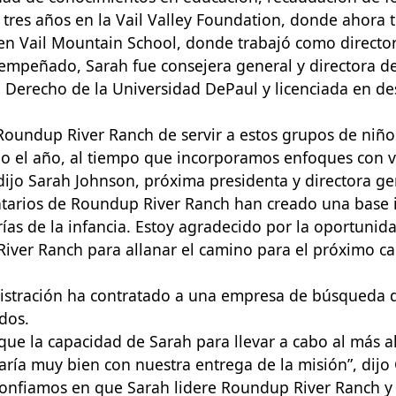
tres años en la Vail Valley Foundation, donde ahora 
s en Vail Mountain School, donde trabajó como direc
empeñado, Sarah fue consejera general y directora de
e Derecho de la Universidad DePaul y licenciada en de
Roundup River Ranch de servir a estos grupos de niño
el año, al tiempo que incorporamos enfoques con vi
ijo Sarah Johnson, próxima presidenta y directora g
luntarios de Roundup River Ranch han creado una base 
ías de la infancia. Estoy agradecido por la oportunida
ver Ranch para allanar el camino para el próximo ca
istración ha contratado a una empresa de búsqueda d
ados.
ue la capacidad de Sarah para llevar a cabo al más alt
earía muy bien con nuestra entrega de la misión”, dijo
confiamos en que Sarah lidere Roundup River Ranch y 