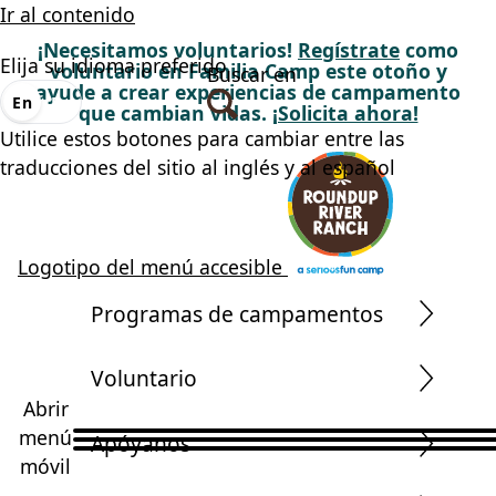
Ir al contenido
¡Necesitamos voluntarios!
Regístrate
como
Elija su idioma preferido
voluntario en Familia Camp este otoño y
Buscar en
ayude a crear experiencias de campamento
En
Es
que cambian vidas.
¡Solicita ahora!
Utilice estos botones para cambiar entre las
traducciones del sitio al inglés y al español
Logotipo del menú accesible
Programas de campamentos
Voluntario
Abrir
menú
Apóyanos
móvil