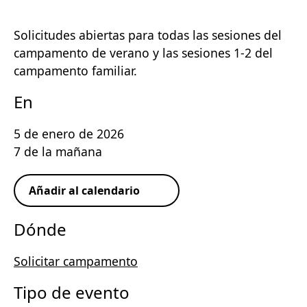
Solicitudes abiertas para todas las sesiones del
campamento de verano y las sesiones 1-2 del
campamento familiar.
En
5 de enero de 2026
7 de la mañana
Añadir al calendario
Descargar ICS
Calendario de Google
iCalendar
Offi
Dónde
Solicitar campamento
Tipo de evento