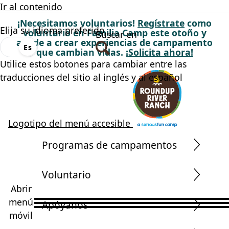
Ir al contenido
¡Necesitamos voluntarios!
Regístrate
como
Elija su idioma preferido
voluntario en Familia Camp este otoño y
Buscar en
ayude a crear experiencias de campamento
En
Es
que cambian vidas.
¡Solicita ahora!
Utilice estos botones para cambiar entre las
traducciones del sitio al inglés y al español
Logotipo del menú accesible
Programas de campamentos
Voluntario
Abrir
menú
Apóyanos
móvil