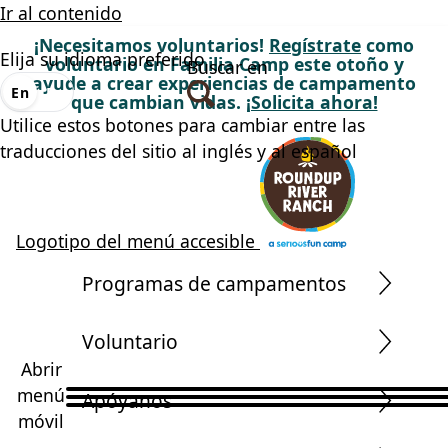
Ir al contenido
¡Necesitamos voluntarios!
Regístrate
como
Elija su idioma preferido
voluntario en Familia Camp este otoño y
Buscar en
ayude a crear experiencias de campamento
En
Es
que cambian vidas.
¡Solicita ahora!
Utilice estos botones para cambiar entre las
traducciones del sitio al inglés y al español
Logotipo del menú accesible
Programas de campamentos
Voluntario
Abrir
menú
Apóyanos
móvil