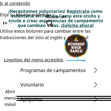
Ir al contenido
¡Necesitamos voluntarios!
Regístrate
como
Elija su idioma preferido
voluntario en Familia Camp este otoño y
Buscar en
ayude a crear experiencias de campamento
En
Es
que cambian vidas.
¡Solicita ahora!
Utilice estos botones para cambiar entre las
traducciones del sitio al inglés y al español
Logotipo del menú accesible
Programas de campamentos
Voluntario
Abrir
menú
Apóyanos
móvil