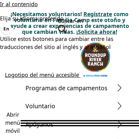
Ir al contenido
¡Necesitamos voluntarios!
Regístrate
como
Elija su idioma preferido
voluntario en Familia Camp este otoño y
Buscar en
ayude a crear experiencias de campamento
En
Es
que cambian vidas.
¡Solicita ahora!
Utilice estos botones para cambiar entre las
traducciones del sitio al inglés y al español
Logotipo del menú accesible
Programas de campamentos
Voluntario
Abrir
menú
Apóyanos
móvil