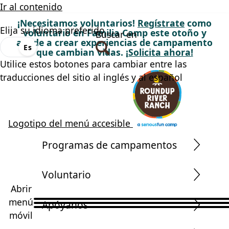
Ir al contenido
¡Necesitamos voluntarios!
Regístrate
como
Elija su idioma preferido
voluntario en Familia Camp este otoño y
Buscar en
ayude a crear experiencias de campamento
En
Es
que cambian vidas.
¡Solicita ahora!
Utilice estos botones para cambiar entre las
traducciones del sitio al inglés y al español
Logotipo del menú accesible
Programas de campamentos
Voluntario
Abrir
menú
Apóyanos
móvil