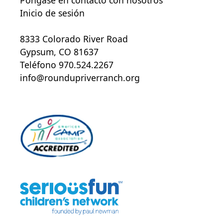
Póngase en contacto con nosotros
Inicio de sesión
8333 Colorado River Road
Gypsum, CO 81637
Teléfono 970.524.2267
info@roundupriverranch.org