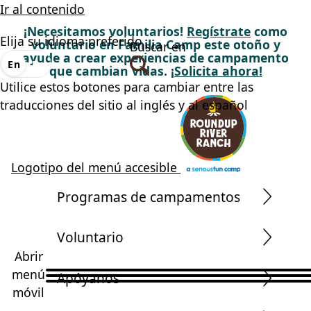
Ir al contenido
¡Necesitamos voluntarios!
Regístrate
como
Elija su idioma preferido
voluntario en Familia Camp este otoño y
Buscar en
ayude a crear experiencias de campamento
En
Es
que cambian vidas.
¡Solicita ahora!
Utilice estos botones para cambiar entre las
traducciones del sitio al inglés y al español
Logotipo del menú accesible
Programas de campamentos
Voluntario
Abrir
menú
Apóyanos
móvil