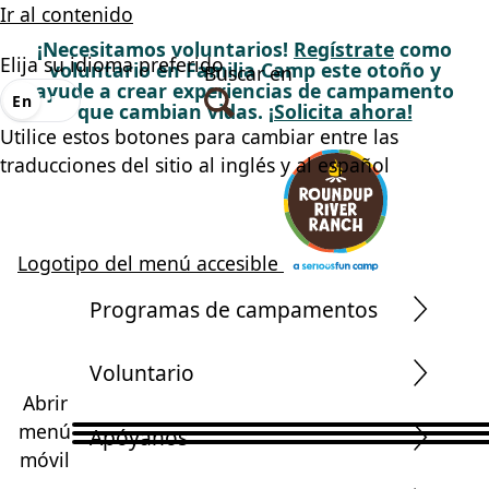
Ir al contenido
¡Necesitamos voluntarios!
Regístrate
como
Elija su idioma preferido
voluntario en Familia Camp este otoño y
Buscar en
ayude a crear experiencias de campamento
En
Es
que cambian vidas.
¡Solicita ahora!
Utilice estos botones para cambiar entre las
traducciones del sitio al inglés y al español
Logotipo del menú accesible
Programas de campamentos
Voluntario
Abrir
menú
Apóyanos
móvil