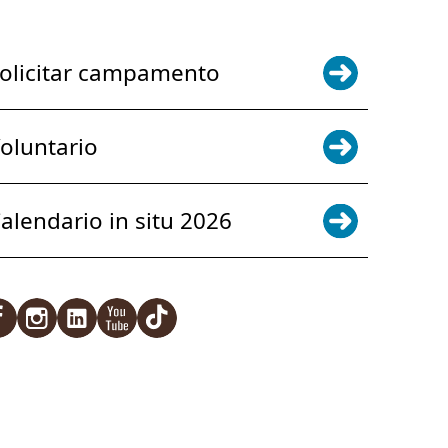
olicitar campamento
oluntario
alendario in situ 2026
acebook
Instagram
LinkedIn
YouTube
TikTok