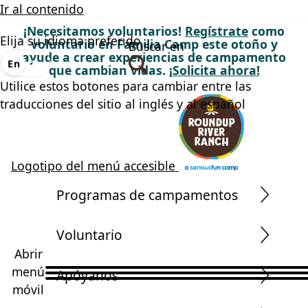
Ir al contenido
¡Necesitamos voluntarios!
Regístrate
como
Elija su idioma preferido
voluntario en Familia Camp este otoño y
Buscar en
ayude a crear experiencias de campamento
En
Es
que cambian vidas.
¡Solicita ahora!
Utilice estos botones para cambiar entre las
traducciones del sitio al inglés y al español
Logotipo del menú accesible
Programas de campamentos
Voluntario
Abrir
menú
Apóyanos
móvil