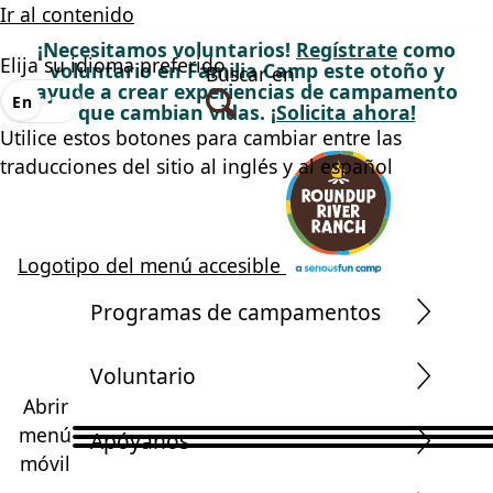
Ir al contenido
¡Necesitamos voluntarios!
Regístrate
como
Elija su idioma preferido
voluntario en Familia Camp este otoño y
Buscar en
ayude a crear experiencias de campamento
En
Es
que cambian vidas.
¡Solicita ahora!
Utilice estos botones para cambiar entre las
traducciones del sitio al inglés y al español
Logotipo del menú accesible
Programas de campamentos
Voluntario
Abrir
menú
Apóyanos
móvil