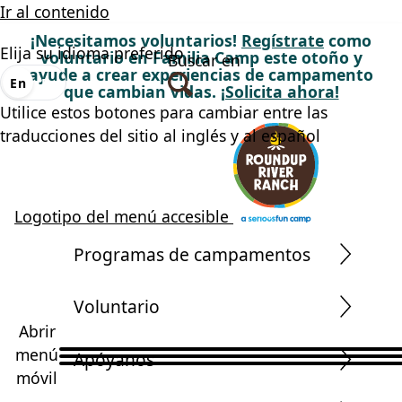
Ir al contenido
¡Necesitamos voluntarios!
Regístrate
como
Elija su idioma preferido
voluntario en Familia Camp este otoño y
Buscar en
ayude a crear experiencias de campamento
En
Es
que cambian vidas.
¡Solicita ahora!
Utilice estos botones para cambiar entre las
traducciones del sitio al inglés y al español
Logotipo del menú accesible
Programas de campamentos
Voluntario
Abrir
menú
Apóyanos
móvil