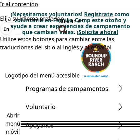
Ir al contenido
¡Necesitamos voluntarios!
Regístrate
como
Elija su idioma preferido
voluntario en Familia Camp este otoño y
Buscar en
ayude a crear experiencias de campamento
En
Es
que cambian vidas.
¡Solicita ahora!
Utilice estos botones para cambiar entre las
traducciones del sitio al inglés y al español
Logotipo del menú accesible
Programas de campamentos
Voluntario
Abrir
menú
Apóyanos
móvil