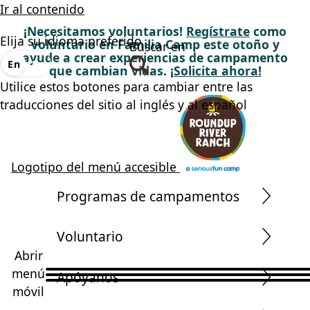
Ir al contenido
¡Necesitamos voluntarios!
Regístrate
como
Elija su idioma preferido
voluntario en Familia Camp este otoño y
Buscar en
ayude a crear experiencias de campamento
En
Es
que cambian vidas.
¡Solicita ahora!
Utilice estos botones para cambiar entre las
traducciones del sitio al inglés y al español
Logotipo del menú accesible
Programas de campamentos
Voluntario
Abrir
menú
Apóyanos
móvil